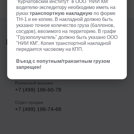
"Курчатовский институт" в ООО "НИИ КМ"
водителю-экспедитору необходимо иметь на
руках
транспортную накладную
по форме
ТН-1 и ее копию. В накладной должно быть
указано точное количество груза (баллонов,
сосудов), ввозимого на территорию. В графе
"Грузополучатель" должно быть указано ООО
Контакты
"НИИ КМ". Копия транспортной накладной
передается часовому на КПП.
Москва, пл. академика Курчатова, д. 1
Въезд с попутным/транзитным грузом
запрещен!
+7 (985) 100-53-12
Розничный магазин
+7 (499) 196-60-78
Отдел продаж
+7 (499) 196-74-68