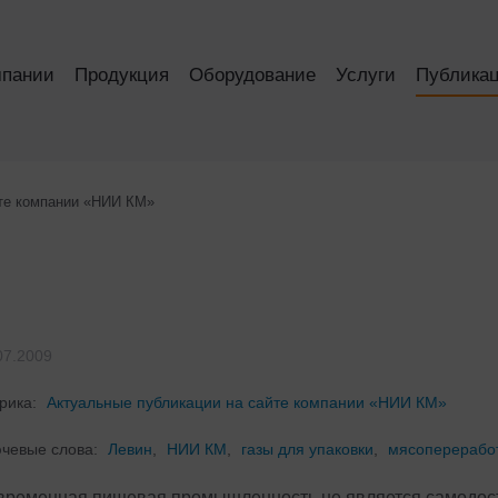
мпании
Продукция
Оборудование
Услуги
Публика
йте компании «НИИ КМ»
07.2009
рика:
Актуальные публикации на сайте компании «НИИ КМ»
чевые слова:
Левин
,
НИИ КМ
,
газы для упаковки
,
мясоперерабо
временная пищевая промышленность не является самодос