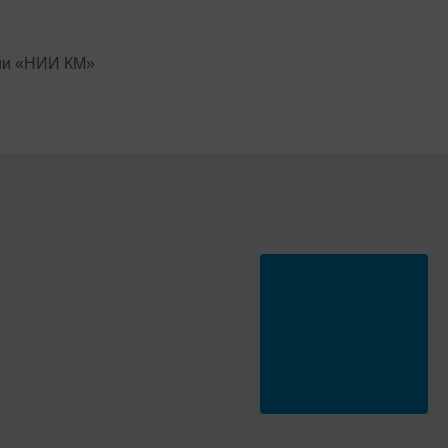
нии «НИИ КМ»