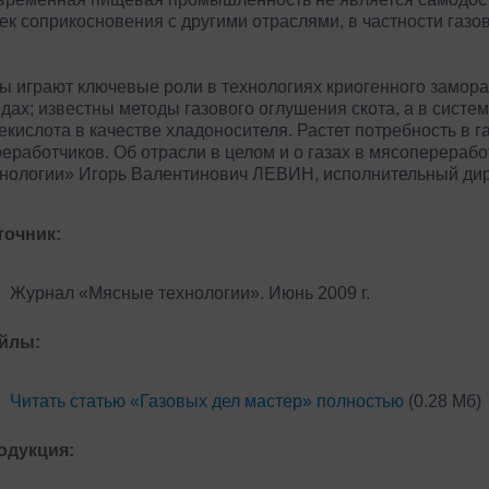
ек соприкосновения с другими отраслями, в частности газо
ы играют ключевые роли в технологиях криогенного замор
дах; известны методы газового оглушения скота, а в сист
екислота в качестве хладоносителя. Растет потребность в га
еработчиков. Об отрасли в целом и о газах в мясоперераб
хнологии» Игорь Валентинович ЛЕВИН, исполнительный д
точник:
Журнал «Мясные технологии». Июнь 2009 г.
йлы:
Читать статью «Газовых дел мастер» полностью
(0.28 Мб)
одукция: