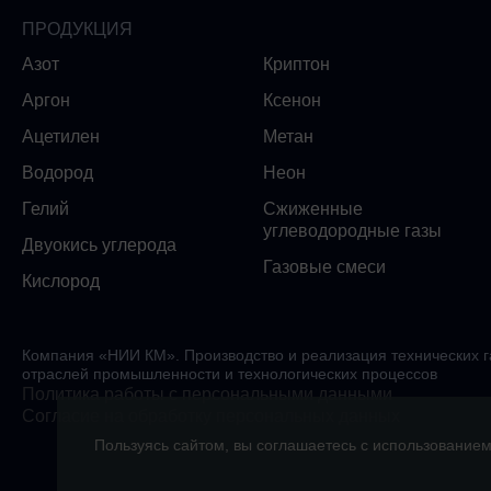
ПРОДУКЦИЯ
Азот
Криптон
Аргон
Ксенон
Ацетилен
Метан
Водород
Неон
Гелий
Сжиженные
углеводородные газы
Двуокись углерода
Газовые смеси
Кислород
Компания «НИИ КМ». Производство и реализация технических газ
отраслей промышленности и технологических процессов
Политика работы с персональными данными
Согласие на обработку персональных данных
Пользуясь сайтом, вы соглашаетесь с использование