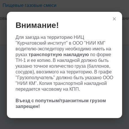
Пищевые газовые смеси
×
овых дел мастер. Полезные статьи и публикации от компа
Внимание!
Для заезда на территорию НИЦ
"Курчатовский институт" в ООО "НИИ КМ"
водителю-экспедитору необходимо иметь на
руках
транспортную накладную
по форме
ТН-1 и ее копию. В накладной должно быть
указано точное количество груза (баллонов,
сосудов), ввозимого на территорию. В графе
"Грузополучатель" должно быть указано ООО
"НИИ КМ". Копия транспортной накладной
передается часовому на КПП.
Въезд с попутным/транзитным грузом
запрещен!