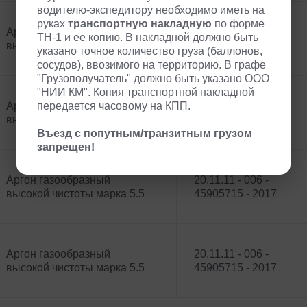
водителю-экспедитору необходимо иметь на
руках
транспортную накладную
по форме
Аргон газообразный
20.11.11 - 006 -
ТН-1 и ее копию. В накладной должно быть
высокой чистоты марка 5.5
45905715 - 2017
указано точное количество груза (баллонов,
сосудов), ввозимого на территорию. В графе
"Грузополучатель" должно быть указано ООО
"НИИ КМ". Копия транспортной накладной
Аргон газообразный
передается часовому на КПП.
20.11.11 - 006 -
высокой чистоты марка 5.5
45905715 - 2017
Въезд с попутным/транзитным грузом
запрещен!
Аргон газообразный
20.11.11 - 006 -
высокой чистоты марка 5.5
45905715 - 2017
Аргон газообразный
20.11.11 - 006 -
высокой чистоты марка 5.5
45905715 - 2017