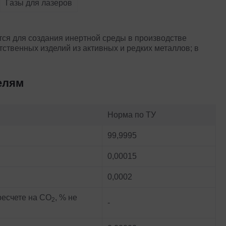
Газы для лазеров
тся для создания инертной среды в производстве
ственных изделий из активных и редких металлов; в
елям
Норма по ТУ
99,9995
0,00015
0,0002
есчете на СО
, % не
2
-