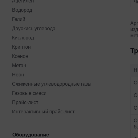
Ацетилен
Ч
Водород
Гелий
Ар
Двуокись углерода
изд
мет
Кислород
Криптон
Тр
Ксенон
Метан
Н
Неон
О
Сжиженные углеводородные газы
Газовые смеси
О
Прайс-лист
О
Интерактивный прайс-лист
О
б
Оборудование