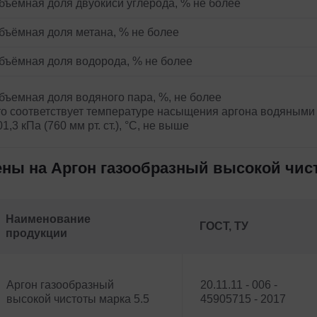
бъёмная доля двуокиси углерода, % не более
бъёмная доля метана, % не более
бъёмная доля водорода, % не более
бъемная доля водяного пара, %, не более
то соответствует температуре насыщения аргона водяными
01,3 кПа (760 мм рт. ст.), °С, не выше
ны на Аргон газообразный высокой чист
Наименование
ГОСТ, ТУ
продукции
Аргон газообразный
20.11.11 - 006 -
высокой чистоты марка 5.5
45905715 - 2017