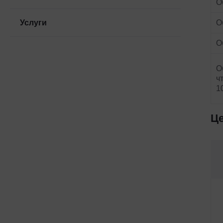
О
Услуги
О
О
О
ч
1
Це