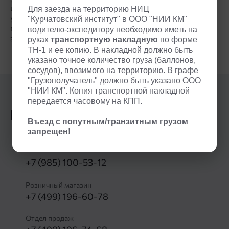
используемых материалов и сред должно постоянно
Для заезда на территорию НИЦ
улучшаться. Компания «НИИ КМ» осуществляет
"Курчатовский институт" в ООО "НИИ КМ"
поставку газов высокого качества для нужд
водителю-экспедитору необходимо иметь на
электронной промышленности.
руках
транспортную накладную
по форме
ТН-1 и ее копию. В накладной должно быть
указано точное количество груза (баллонов,
сосудов), ввозимого на территорию. В графе
"Грузополучатель" должно быть указано ООО
"НИИ КМ". Копия транспортной накладной
передается часовому на КПП.
Контакты
Въезд с попутным/транзитным грузом
запрещен!
Москва, пл. академика Курчатова, д. 1
+7 (985) 100-53-12
Розничный магазин
+7 (499) 196-60-78
Отдел продаж